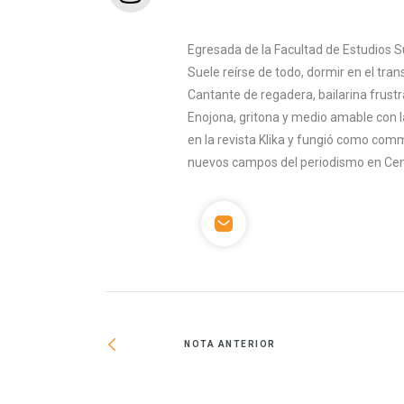
Egresada de la Facultad de Estudios S
Suele reírse de todo, dormir en el tran
Cantante de regadera, bailarina frust
Enojona, gritona y medio amable con l
en la revista Klika y fungió como co
nuevos campos del periodismo en Cen
NOTA ANTERIOR
umentar su capital