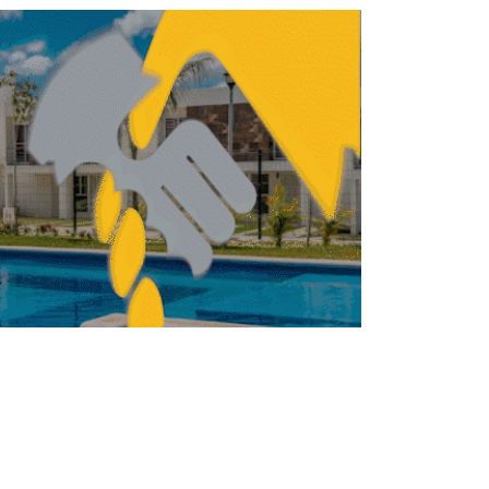
calidad en vivienda
ITECTURA
ARQUITECTURA
‘Do Architecture’: el
tema de la Bienal de
Venecia 2027
REDACCIÓN CENTRO URBANO
MAYO 19, 2026