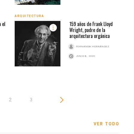
ARQUITECTURA
ARQU
 el
159 años de Frank Lloyd
Wright, padre de la
arquitectura orgánica
Z
FERNANDA HERNÁNDEZ
JUNIO 8, 2026
2
3
VER TODO