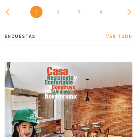
1
2
3
4
ENCUESTAS
VER TODO