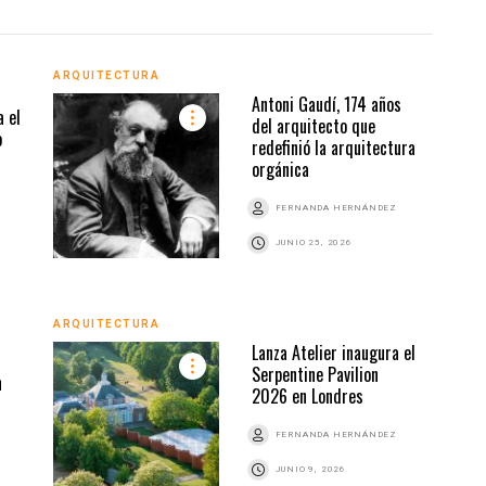
ARQUITECTURA
ARQU
Antoni Gaudí, 174 años
a el
del arquitecto que
o
redefinió la arquitectura
orgánica
Z
FERNANDA HERNÁNDEZ
JUNIO 25, 2026
ARQU
ARQUITECTURA
Lanza Atelier inaugura el
Serpentine Pavilion
n
2026 en Londres
FERNANDA HERNÁNDEZ
Z
JUNIO 9, 2026