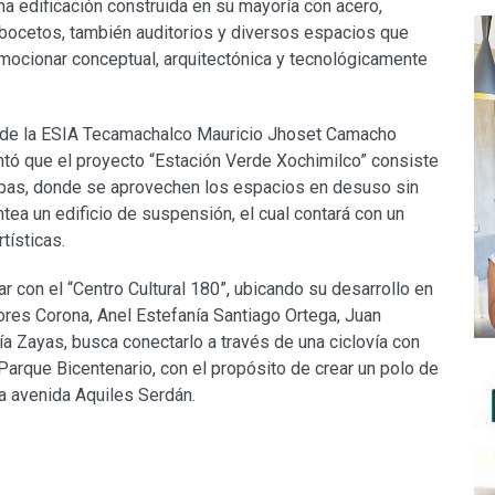
na edificación construida en su mayoría con acero,
bocetos, también auditorios y diversos espacios que
romocionar conceptual, arquitectónica y tecnológicamente
 de la ESIA Tecamachalco Mauricio Jhoset Camacho
ó que el proyecto “Estación Verde Xochimilco” consiste
ampas, donde se aprovechen los espacios en desuso sin
ntea un edificio de suspensión, el cual contará con un
tísticas.
gar con el “Centro Cultural 180”, ubicando su desarrollo en
res Corona, Anel Estefanía Santiago Ortega, Juan
 Zayas, busca conectarlo a través de una ciclovía con
Parque Bicentenario, con el propósito de crear un polo de
la avenida Aquiles Serdán.