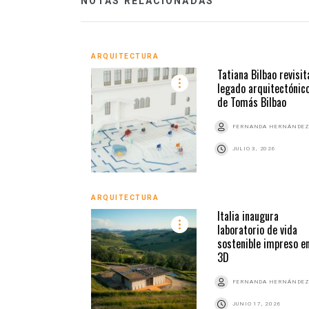
NOTAS RELACIONADAS
ARQUITECTURA
Tatiana Bilbao revisit
legado arquitectónic
de Tomás Bilbao
FERNANDA HERNÁNDE
JULIO 3, 2026
ARQUITECTURA
Italia inaugura
laboratorio de vida
sostenible impreso e
3D
FERNANDA HERNÁNDE
JUNIO 17, 2026