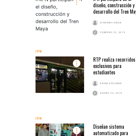
diseño, construcción y
desarrollo del Tren Ma
DINORAH NAVA
FEBRERO 22, 2019
IPN
RTP realiza recorridos
exclusivos para
estudiantes
ERIKA ESCOBAR
ENERO 22, 2019
IPN
Diseñan sistema
automatizado para