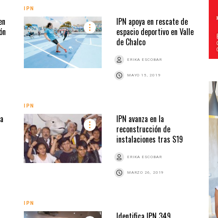
IPN
en
IPN apoya en rescate de
ión
espacio deportivo en Valle
de Chalco
ERIKA ESCOBAR
MAYO 15, 2019
IPN
ra
IPN avanza en la
reconstrucción de
instalaciones tras S19
ERIKA ESCOBAR
MARZO 26, 2019
IPN
Identifica IPN 349