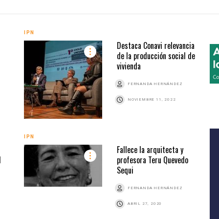
IPN
Destaca Conavi relevancia
de la producción social de
vivienda
FERNANDA HERNÁNDEZ
NOVIEMBRE 11, 2022
IPN
Fallece la arquitecta y
d
profesora Teru Quevedo
Sequi
FERNANDA HERNÁNDEZ
ABRIL 27, 2020