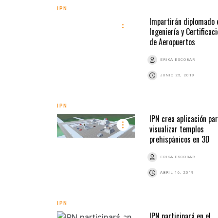
IPN
Impartirán diplomado 
Ingeniería y Certificac
de Aeropuertos
ERIKA ESCOBAR
JUNIO 25, 2019
IPN
IPN crea aplicación pa
visualizar templos
prehispánicos en 3D
ERIKA ESCOBAR
ABRIL 16, 2019
IPN
IPN participará en el