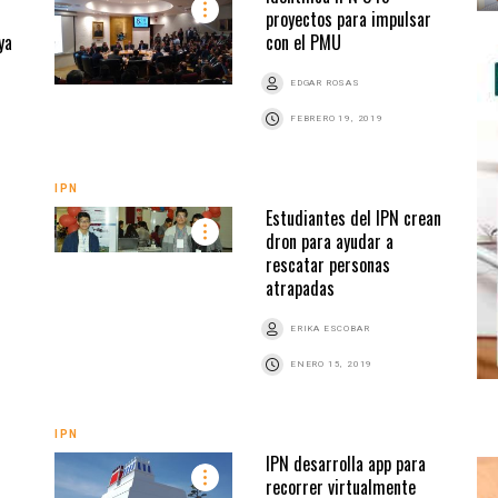
proyectos para impulsar
ya
con el PMU
EDGAR ROSAS
FEBRERO 19, 2019
IPN
Estudiantes del IPN crean
dron para ayudar a
rescatar personas
atrapadas
ERIKA ESCOBAR
ENERO 15, 2019
IPN
IPN desarrolla app para
recorrer virtualmente