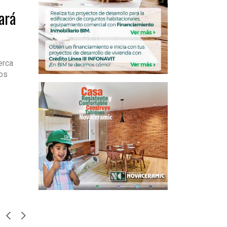
ará
erca
os