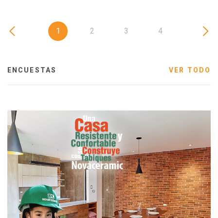
1
2
3
4
ENCUESTAS
VER TODO