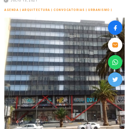
JULIO 13, 2021
AGENDA
|
ARQUITECTURA
|
CONVOCATORIAS
|
URBANISMO
|