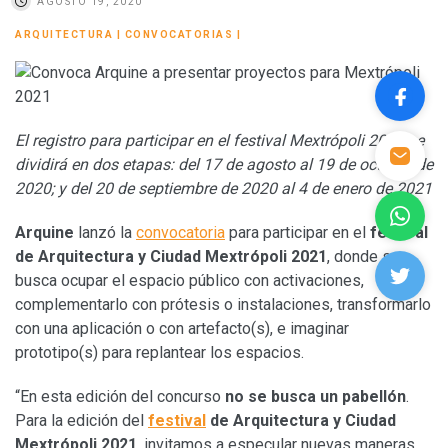
AGOSTO 19, 2020
ARQUITECTURA
|
CONVOCATORIAS
|
El registro para participar en el festival Mextrópoli 2021 se
dividirá en dos etapas: del
17 de agosto al 19 de octubre de
2020; y del
20 de septiembre de 2020 al 4 de enero de 2021
Arquine
lanzó la
convocatoria
para participar en el
festival
de Arquitectura y Ciudad Mextrópoli 2021
, donde se
busca ocupar el espacio público con activaciones,
complementarlo con prótesis o instalaciones, transformarlo
con una aplicación o con artefacto(s), e imaginar
prototipo(s) para replantear los espacios.
“En esta edición del concurso
no se busca un pabellón
.
Para la edición del
festival
de Arquitectura y Ciudad
Mextrópoli 2021
, invitamos a especular nuevas maneras