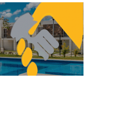
ARQUITECTURA
ITECTURA
Lina Bo Bardi: la
arquitecta que
humanizó la modernidad
FERNANDA HERNÁNDEZ
MARZO 20, 2026