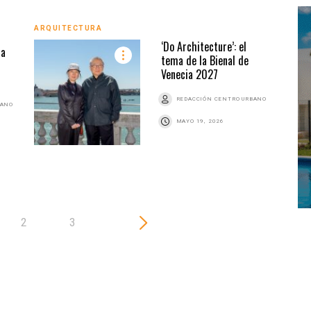
ARQUITECTURA
ARQU
‘Do Architecture’: el
ra
tema de la Bienal de
Venecia 2027
REDACCIÓN CENTRO URBANO
BANO
MAYO 19, 2026
2
3