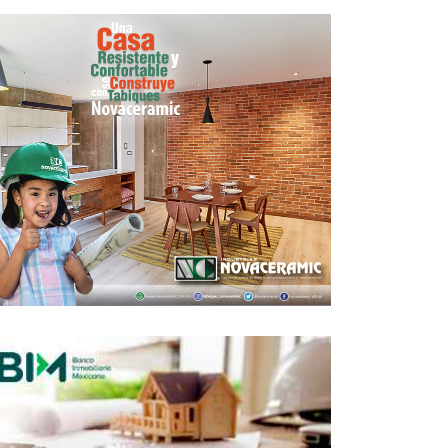
e chino construye complejo de oficinas
tipo nave espacial