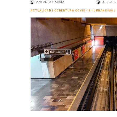
ANTONIO GARCÍA
JULIO 1,
o
ACTUALIDAD
|
COBERTURA COVID-19
|
URBANISMO
|