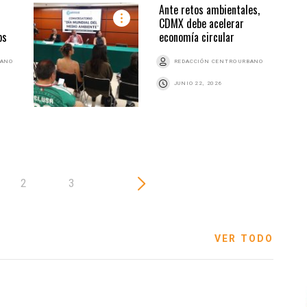
Ante retos ambientales,
CDMX debe acelerar
ps
economía circular
BANO
REDACCIÓN CENTRO URBANO
JUNIO 22, 2026
2
3
VER TODO