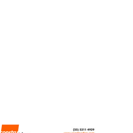
Proyecciones 2026: El
panorama del inventario
de naves industriales en
México
REDACCIÓN CENTRO URBANO
MAYO 15, 2026