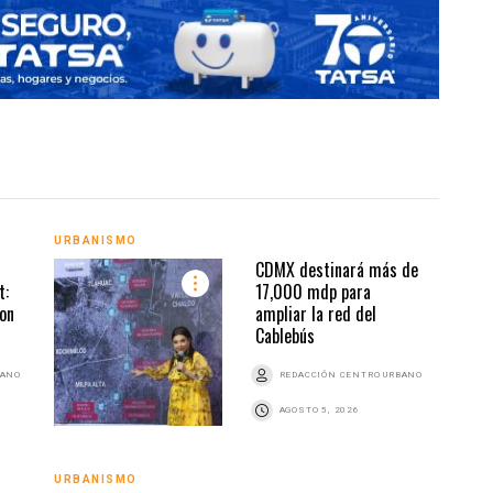
URBANISMO
URBA
CDMX destinará más de
t:
17,000 mdp para
ion
ampliar la red del
Cablebús
BANO
REDACCIÓN CENTRO URBANO
AGOSTO 5, 2026
URBANISMO
ACTU