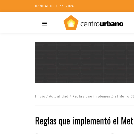
07 de AGOSTO del 2026
Casa
iudad…con Horacio
Inicio
/
Actualidad
/
Reglas que implementó el Metro 
da
opía de la ciudad
Reglas que implementó el Met
no
Mujeres
eres de la Casa