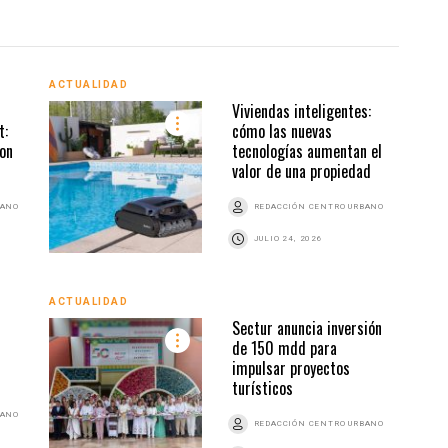
ACTUALIDAD
ACTU
Viviendas inteligentes:
t:
cómo las nuevas
ion
tecnologías aumentan el
valor de una propiedad
BANO
REDACCIÓN CENTRO URBANO
JULIO 24, 2026
ACTUALIDAD
Sectur anuncia inversión
ACTU
de 150 mdd para
impulsar proyectos
turísticos
BANO
REDACCIÓN CENTRO URBANO