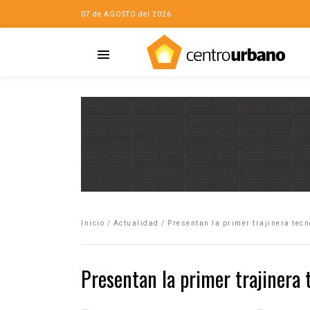
07 de AGOSTO del 2026
Casa
iudad…con Horacio
Inicio
/
Actualidad
/
Presentan la primer trajinera tec
da
opía de la ciudad
Presentan la primer trajinera
no
Mujeres
eres de la Casa