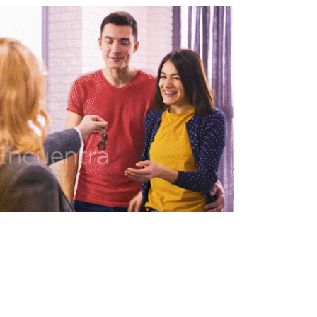
le Infonavit con 61.72 por ciento de
meta anual de créditos