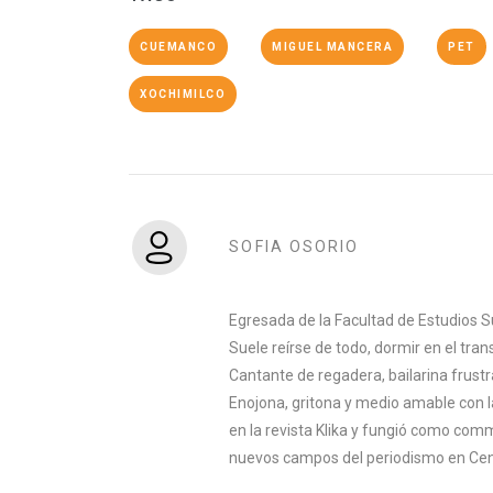
CUEMANCO
MIGUEL MANCERA
PET
XOCHIMILCO
SOFIA OSORIO
Egresada de la Facultad de Estudios S
Suele reírse de todo, dormir en el tran
Cantante de regadera, bailarina frust
Enojona, gritona y medio amable con l
en la revista Klika y fungió como co
nuevos campos del periodismo en Cen