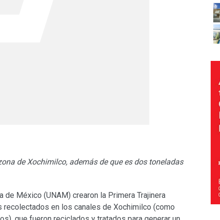
zona de Xochimilco, además de que es dos toneladas
a de México (UNAM) crearon la Primera Trajinera
s recolectados en los canales de Xochimilco (como
ros), que fueron reciclados y tratados para generar un