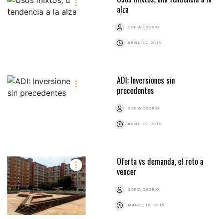
alza
SOFIA OSORIO
ABRIL 22, 2016
ADI: Inversiones sin
precedentes
SOFIA OSORIO
ABRIL 22, 2016
Oferta vs demanda, el reto a
vencer
SOFIA OSORIO
MARZO 18, 2016