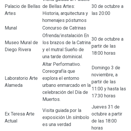
Palacio de Bellas
de Bellas Artes:
30 de octubre a
Artes
Historia, arquitectura y
las 20:00
homenajes póstumos
Munal
Concurso de Catrinas
Ofrenda/instalación En
30 de octubre a
Museo Mural de
los brazos de la Catrina
partir de las
Diego Rivera
y el mutral Sueño de
18:00 horas
una tarde dominical.
Altar Performativo.
Domingo 3 de
Coreografía que
noviembre, a
Laboratorio Arte
explora el entorno
partir de las
Alameda
urbano enmarcado en la
11:00 y hasta las
celebración del Día de
17:30 horas
Muertos.
Jueves 31 de
Visita guiada por la
Ex Teresa Arte
octubre a partir
exposición Un símbolo
Actual
de las 18:00
es una verdad
horas