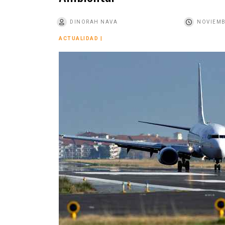
o
DINORAH NAVA
NOVIEMB
ACTUALIDAD
|