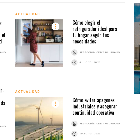
ACTUALIDAD
ACTU
:
Cómo elegir el
refrigerador ideal para
 el
tu hogar según tus
d
necesidades
BANO
REDACCIÓN CENTRO URBANO
JULIO 20, 2026
ACTU
n:
ACTUALIDAD
Cómo evitar apagones
ida
industriales y asegurar
continuidad operativa
REDACCIÓN CENTRO URBANO
BANO
MAYO 12, 2026