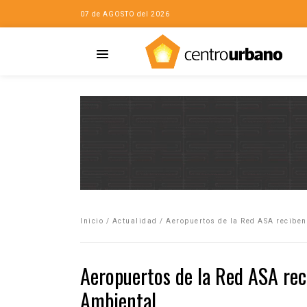
07 de AGOSTO del 2026
Casa
iudad…con Horacio
Inicio
/
Actualidad
/
Aeropuertos de la Red ASA reciben
da
opía de la ciudad
Aeropuertos de la Red ASA rec
no
Ambiental
Mujeres
eres de la Casa