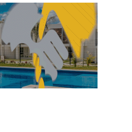
ALIDAD
ACTUALIDAD
Gobierno Federal
impulsa diversificación
turística rumbo al
Mundial 2026
REBECA ROMERO
ABRIL 8, 2026
ALIDAD
ACTUALIDAD
BMV presenta guía para
llevar la equidad de
género a la operación de
las empresas
REBECA ROMERO
MARZO 8, 2026