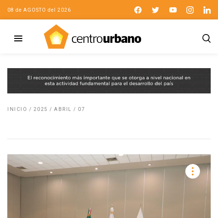
08 de AGOSTO del 2026
INICIO
/
2025
/
ABRIL
/
07