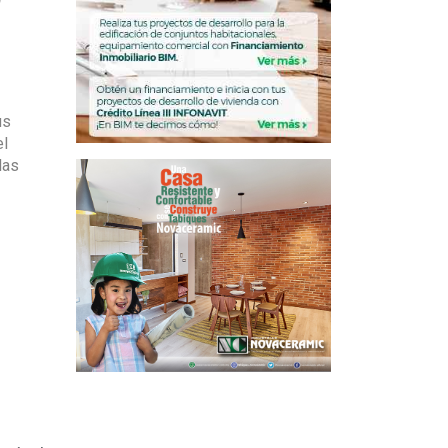
us
el
las