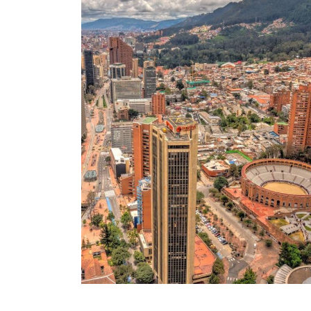
efecto,
o una
e delicada.
 sobre la
da paso con
ente, lo más
 todas las
adas a esta