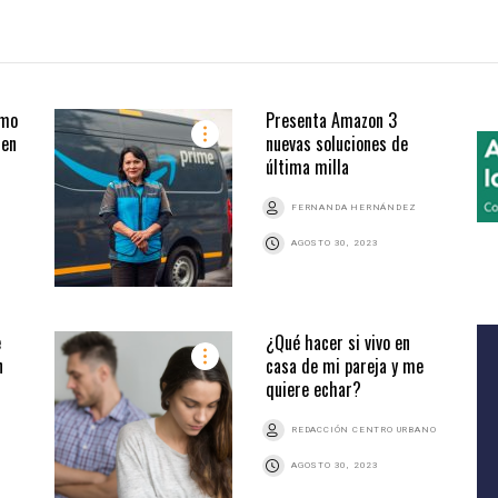
ómo
Presenta Amazon 3
 en
nuevas soluciones de
última milla
FERNANDA HERNÁNDEZ
AGOSTO 30, 2023
e
¿Qué hacer si vivo en
n
casa de mi pareja y me
quiere echar?
REDACCIÓN CENTRO URBANO
AGOSTO 30, 2023