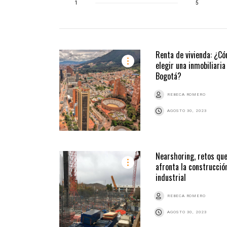
1
5
Renta de vivienda: ¿C
elegir una inmobiliaria
Bogotá?
REBECA ROMERO
AGOSTO 30, 2023
Nearshoring, retos qu
afronta la construcció
industrial
REBECA ROMERO
AGOSTO 30, 2023