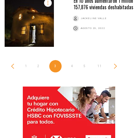
En 10 años aumentaron 1 millón
157,876 viviendas deshabitadas
JACKELINE VALLE
AGOSTO 23, 2022
1
2
3
4
5
…
11