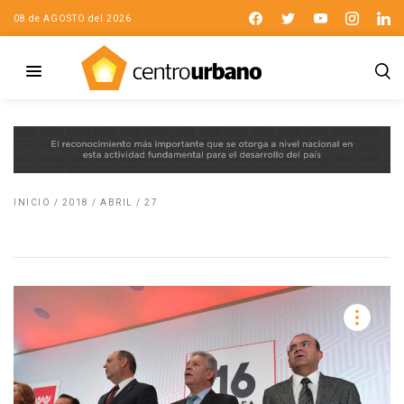
08 de AGOSTO del 2026
INICIO
/
2018
/
ABRIL
/
27