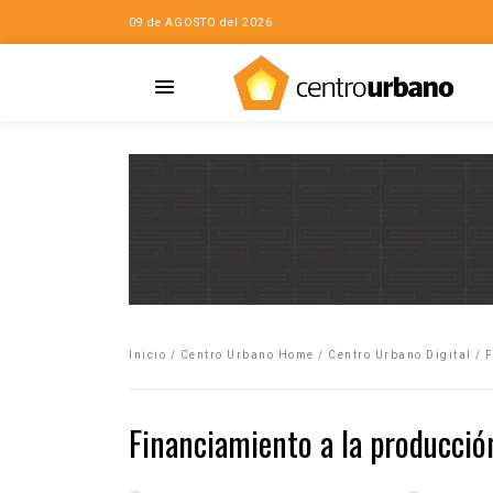
09 de AGOSTO del 2026
Casa
iudad…con Horacio
Inicio
/
Centro Urbano Home
/
Centro Urbano Digital
/
F
da
opía de la ciudad
Financiamiento a la producció
no
Mujeres
eres de la Casa