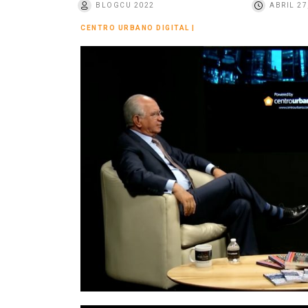
BLOGCU 2022
ABRIL 27
o
CENTRO URBANO DIGITAL
|