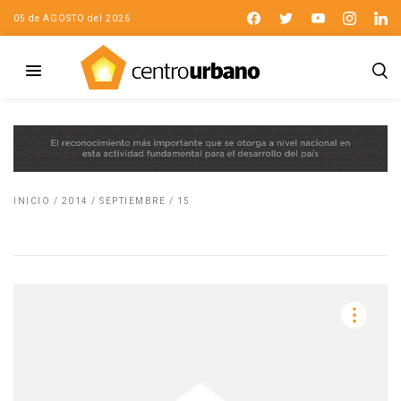
05 de AGOSTO del 2026
INICIO
/
2014
/
SEPTIEMBRE
/
15