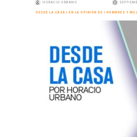
HORACIO URBANO
SEPTIEMB
o
DESDE LA CASA
|
EN LA OPINIÓN DE
|
HOMBRES Y MUJ