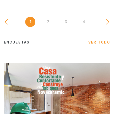
1
2
3
4
ENCUESTAS
VER TODO