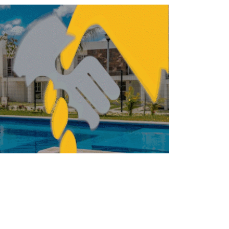
icipios mexiquenses publican su PMDU
en 2022: GEM