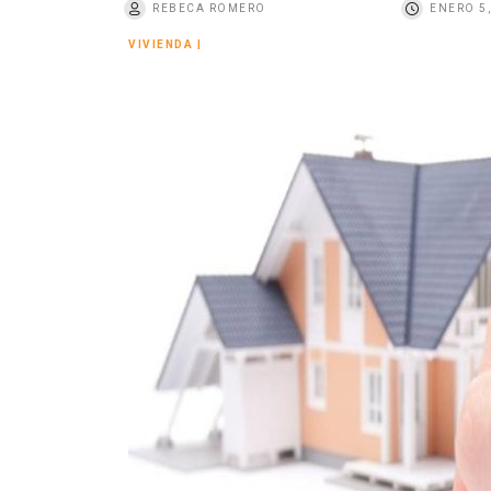
REBECA ROMERO
ENERO 5,
o
VIVIENDA
|