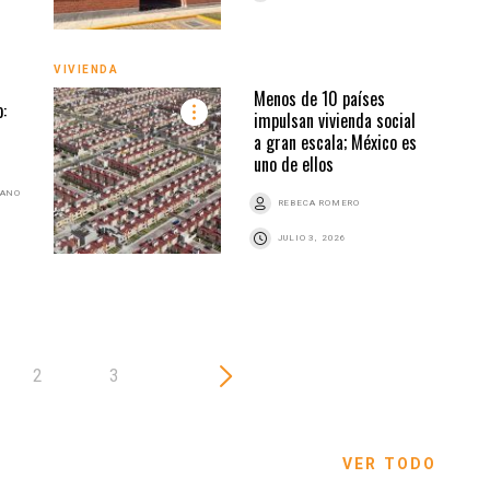
VIVI
VIVIENDA
Menos de 10 países
:
impulsan vivienda social
a gran escala; México es
uno de ellos
BANO
REBECA ROMERO
JULIO 3, 2026
2
3
VER TODO