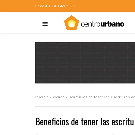
07 de AGOSTO del 2026
Casa
iudad…con Horacio
Inicio
/
Vivienda
/
Beneficios de tener las escrituras d
da
opía de la ciudad
Beneficios de tener las escrit
no
Mujeres
eres de la Casa