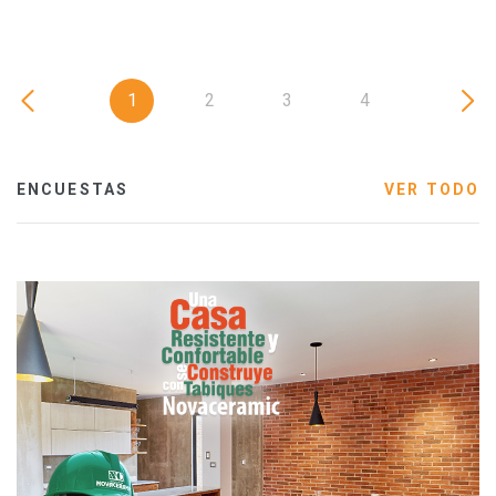
1
2
3
4
ENCUESTAS
VER TODO