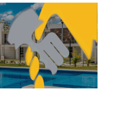
REDACCIÓN CENTRO URBANO
ABRIL 7, 2026
INMOBILIARIO
ENDA
Así son las Viviendas
para el Bienestar que
construye el Infonavit
REDACCIÓN CENTRO URBANO
FEBRERO 10, 2026