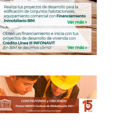
 Upsite quiere mejorar competitividad
de las pymes
ENDA
Vivienda para el
VIVIENDA
Bienestar llega al
Edomex; construcción
superará las 100,000
unidades