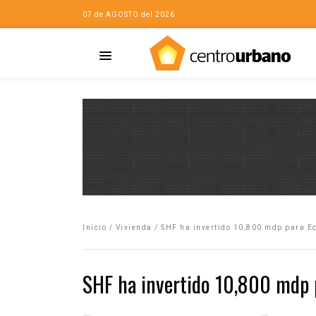
07 de AGOSTO del 2026
Casa
iudad…con Horacio
Inicio
/
Vivienda
/
SHF ha invertido 10,800 mdp para 
da
opía de la ciudad
SHF ha invertido 10,800 mdp 
no
Mujeres
eres de la Casa