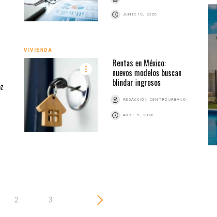
JUNIO 10, 2026
VIVIENDA
Rentas en México:
nuevos modelos buscan
VIVI
blindar ingresos
oz
REDACCIÓN CENTRO URBANO
Z
ABRIL 9, 2026
2
3