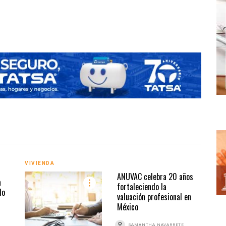
Fibra
VIVIENDA
VIVI
ANUVAC celebra 20 años
a
fortaleciendo la
do
valuación profesional en
México
Z
SAMANTHA NAVARRETE