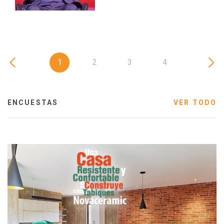
1
2
3
4
ENCUESTAS
VER TODO