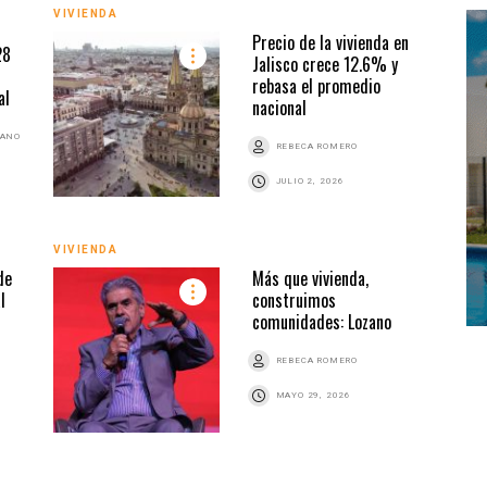
VIVIENDA
VIVI
Precio de la vivienda en
28
Jalisco crece 12.6% y
rebasa el promedio
al
nacional
BANO
REBECA ROMERO
JULIO 2, 2026
VIVIENDA
VIVI
de
Más que vivienda,
l
construimos
comunidades: Lozano
Z
REBECA ROMERO
MAYO 29, 2026