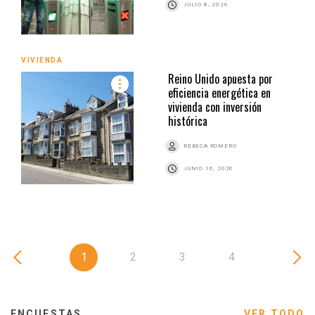
JULIO 8, 2026
VIVIENDA
Reino Unido apuesta por
eficiencia energética en
vivienda con inversión
histórica
REBECA ROMERO
JUNIO 16, 2026
1
2
3
4
ENCUESTAS
VER TODO