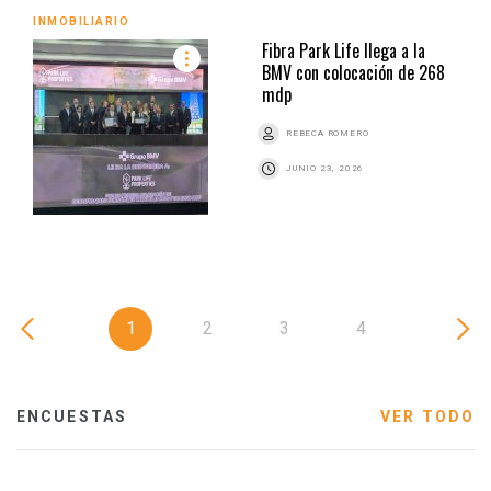
INMOBILIARIO
Fibra Park Life llega a la
BMV con colocación de 268
mdp
REBECA ROMERO
JUNIO 23, 2026
1
2
3
4
ENCUESTAS
VER TODO