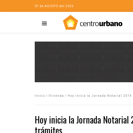
07 de AGOSTO del 2026
Casa
iudad…con Horacio
Inicio
/
Vivienda
/
Hoy inicia la Jornada Notarial 2014 
da
opía de la ciudad
Hoy inicia la Jornada Notarial
no
trámites
Mujeres
eres de la Casa