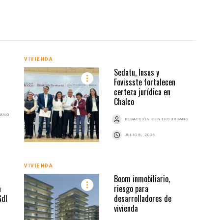
VIVIENDA
VIVI
Sedatu, Insus y
Fovissste fortalecen
certeza jurídica en
Chalco
BANO
REDACCIÓN CENTRO URBANO
JULIO 8, 2026
VIVIENDA
VIVI
Boom inmobiliario,
a
riesgo para
Gdl
desarrolladores de
vivienda