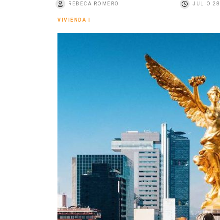
REBECA ROMERO
JULIO 28
o
VIVIENDA
|