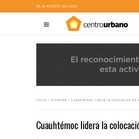
05 de AGOSTO del 2026
Casa
iudad…con Horacio
Inicio
/
Vivienda
/
Cuauhtémoc lidera la colocación de v
da
opía de la ciudad
Cuauhtémoc lidera la colocació
no
Mujeres
eres de la Casa