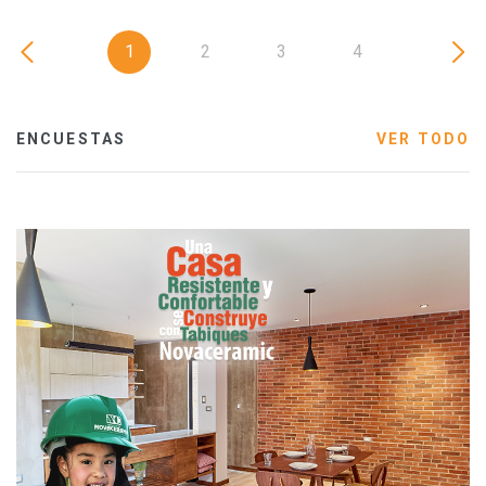
1
2
3
4
ENCUESTAS
VER TODO