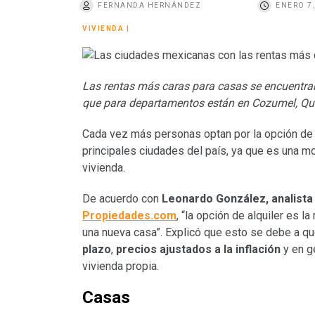
FERNANDA HERNÁNDEZ
ENERO 7,
o
VIVIENDA
|
Las rentas más caras para casas se encuentran
que para departamentos están en Cozumel, Qu
Cada vez más personas optan por la opción d
principales ciudades del país, ya que es una 
vivienda.
De acuerdo con
Leonardo González, analista d
Propiedades.com
, “la opción de alquiler es 
una nueva casa”. Explicó que esto se debe a qu
plazo
,
precios ajustados a la inflación
y en g
vivienda propia.
Casas