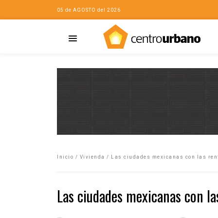
05 de AGOSTO del 2026
Casa
iudad…con Horacio
Inicio
/
Vivienda
/
Las ciudades mexicanas con las re
da
opía de la ciudad
Las ciudades mexicanas con la
no
Mujeres
eres de la Casa