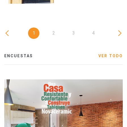
1
2
3
4
ENCUESTAS
VER TODO