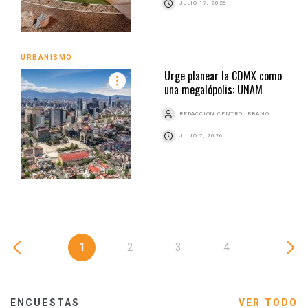
JULIO 17, 2026
URBANISMO
Urge planear la CDMX como
una megalópolis: UNAM
REDACCIÓN CENTRO URBANO
JULIO 7, 2026
1
2
3
4
ENCUESTAS
VER TODO