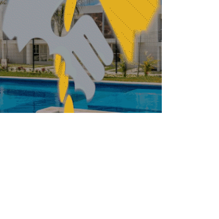
ABRIL 9, 2026
NISMO
URBANISMO
Hasta 40% del Centro
Histórico de CDMX está
subutilizado: Topelson
FERNANDA HERNÁNDEZ
MARZO 24, 2026