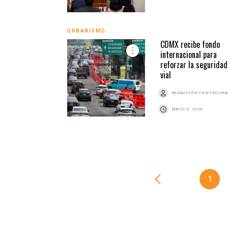
URBANISMO
CDMX recibe fondo
internacional para
reforzar la seguridad
vial
REDACCIÓN CENTRO UR
MAYO 5, 2026
1