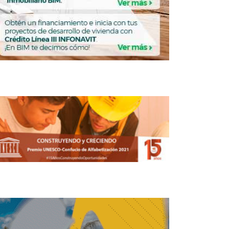
CDMX
NISMO
URBANISMO
Designa Brugada a
Enrique Irazoque como
nuevo secretario de
Metrópolis
REDACCIÓN CENTRO URBANO