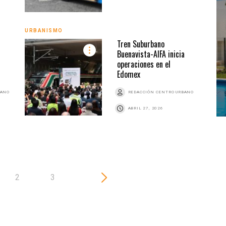
URBANISMO
URBA
Tren Suburbano
Buenavista-AIFA inicia
operaciones en el
Edomex
BANO
REDACCIÓN CENTRO URBANO
ABRIL 27, 2026
2
3