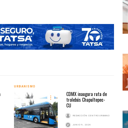
URBANISMO
URBA
a
CDMX inaugura ruta de
trolebús Chapultepec-
CU
Z
REDACCIÓN CENTRO URBANO
JUNIO 9, 2026