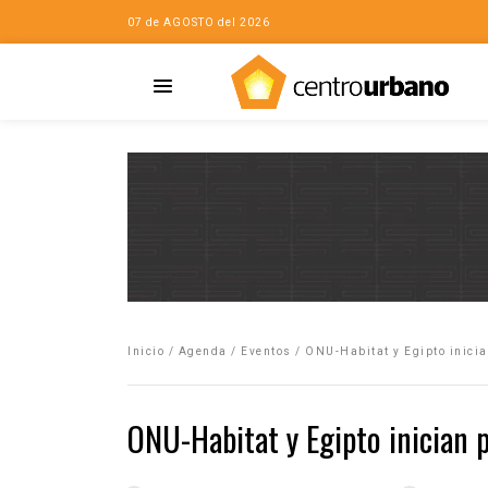
07 de AGOSTO del 2026
Casa
iudad…con Horacio
Inicio
/
Agenda
/
Eventos
/
ONU-Habitat y Egipto inici
da
opía de la ciudad
ONU-Habitat y Egipto inician 
no
Mujeres
eres de la Casa