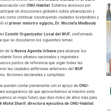
a asociación con
ONU-Habitat
. Estamos ansiosos por
participar en discusiones globales sobre urbanización y
; así como continuar construyendo ciudades sostenibles y
aló el
primer ministro egipcio, Dr. Mostafa Madbouly
.
del
Comité Organizador Local del WUF
, conformado
la que se discutieron los siguientes temas:
ón de la
Nueva Agenda Urbana
para alcanzar los
ediante foros urbanos nacionales y regionales.
uevos puntos de referencia que sigan todas las
ron las ciudades anfitrionas anteriores del
WUF
reno. Acciones declaradas y cumplidas
ue pueden contar plenamente con el apoyo de
ONU-
 para asegurarnos de que aprovechemos al máximo esta
yamos un mejor futuro que dure miles de años más para
h Mohd Sharif
,
directora ejecutiva de ONU-Habitat
.