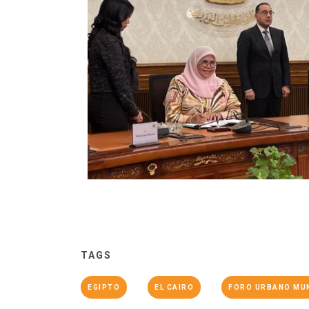
TAGS
EGIPTO
EL CAIRO
FORO URBANO MU