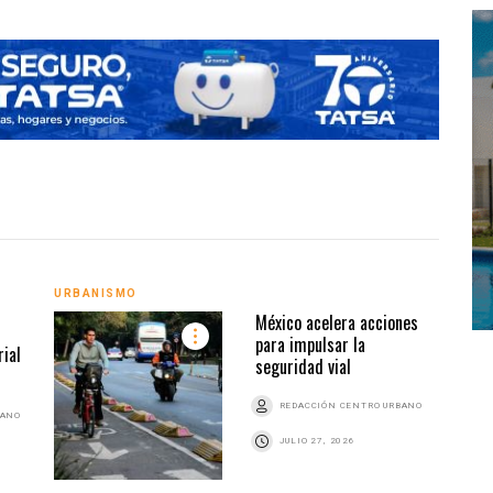
URBA
URBANISMO
México acelera acciones
para impulsar la
ial
seguridad vial
REDACCIÓN CENTRO URBANO
BANO
JULIO 27, 2026