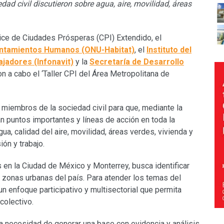
ad civil discutieron sobre agua, aire, movilidad, áreas
dice de Ciudades Prósperas (CPI) Extendido, el
entamientos Humanos (ONU-Habitat)
, el
Instituto del
ajadores (Infonavit)
y la
Secretaría de Desarrollo
on a cabo el ‘Taller CPI del Área Metropolitana de
 miembros de la sociedad civil para que, mediante la
n puntos importantes y líneas de acción en toda la
gua, calidad del aire, movilidad, áreas verdes, vivienda y
ón y trabajo.
s en la Ciudad de México y Monterrey, busca identificar
 zonas urbanas del país. Para atender los temas del
n enfoque participativo y multisectorial que permita
 colectivo.
la necesidad de generar una base con evidencia y análisis