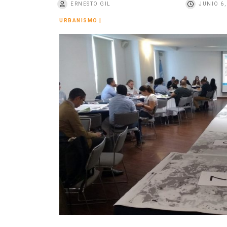
ERNESTO GIL
JUNIO 6,
o
URBANISMO
|