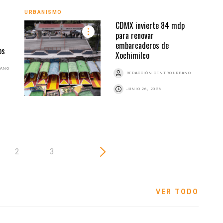
URBANISMO
URBA
CDMX invierte 84 mdp
para renovar
embarcaderos de
ps
Xochimilco
BANO
REDACCIÓN CENTRO URBANO
JUNIO 26, 2026
2
3
VER TODO