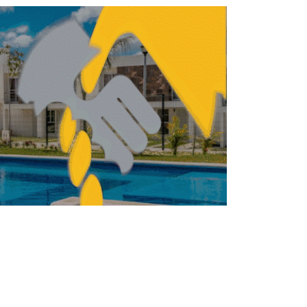
NISMO
URBANISMO
Ecobici activará
estaciones temporales
por inicio del Mundial
2026
REDACCIÓN CENTRO URBANO
JUNIO 11, 2026