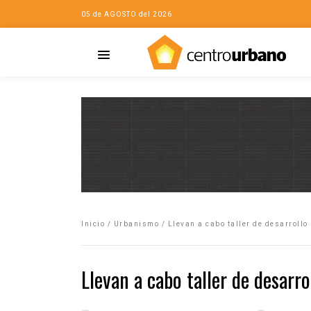
05 de AGOSTO del 2026
Casa
iudad…con Horacio
Inicio
/
Urbanismo
/
Llevan a cabo taller de desarroll
da
opía de la ciudad
Llevan a cabo taller de desarr
no
Mujeres
eres de la Casa