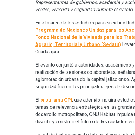
Representantes de gobiernos, academia y socied
verdes, vivienda y seguridad durante el evento
En el marco de los estudios para calcular el Ín
Programa de Naciones Unidas para los As
Fondo Nacional de la Vivienda para los Trab
Agrario, Territorial y Urbano (Sedatu)
llevar
Guadalajara’.
El evento conjuntó a autoridades, académicos y
realización de sesiones colaborativas, señalara
aglomeración urbana de la capital jalisciense. A
seguridad fueron los principales ejes de discusi
El
programa CPI
, que además incluirá estudio
temas de relevancia estratégica en las grandes
desarrollo metropolitano, ONU Hábitat impulsa u
discutir y construir el futuro de las ciudades en
La entidad internacional e Infonavit comparten 