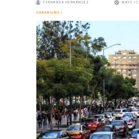
FERNANDA HERNÁNDEZ
MAYO 17
o
URBANISMO
|