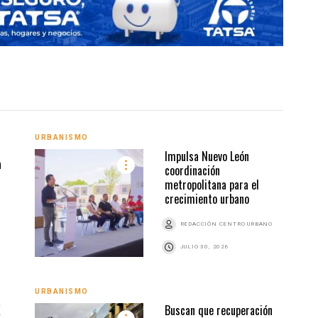
URBANISMO
URBA
Impulsa Nuevo León
a
coordinación
metropolitana para el
crecimiento urbano
Z
REDACCIÓN CENTRO URBANO
JULIO 30, 2026
URBANISMO
URBA
X
Buscan que recuperación