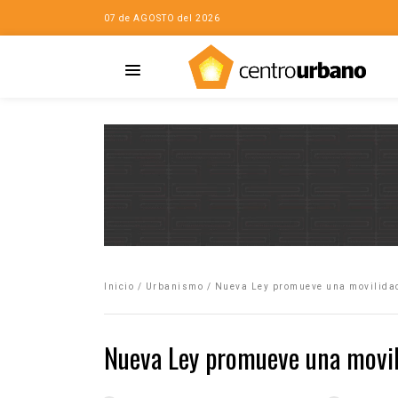
07 de AGOSTO del 2026
Casa
iudad…con Horacio
Inicio
/
Urbanismo
/
Nueva Ley promueve una movilidad
da
opía de la ciudad
Nueva Ley promueve una movil
no
Mujeres
eres de la Casa