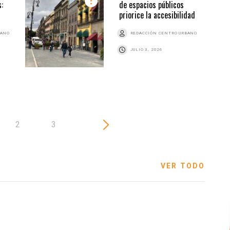
:
de espacios públicos
priorice la accesibilidad
BANO
REDACCIÓN CENTRO URBANO
JULIO 3, 2026
2
3
VER TODO