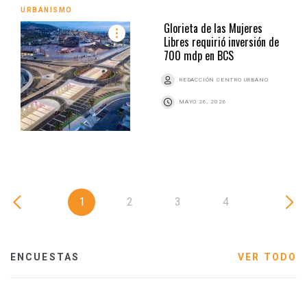
URBANISMO
Glorieta de las Mujeres
Libres requirió inversión de
700 mdp en BCS
REDACCIÓN CENTRO URBANO
MAYO 26, 2026
1
2
3
4
ENCUESTAS
VER TODO