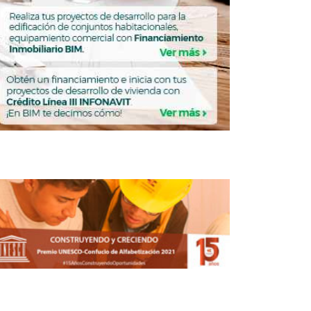
Un día como hoy nace el arquitecto y
urbanista Mario Pani
BILIARIO
URBANISMO
Proponen reorganizar la
metrópoli de París para