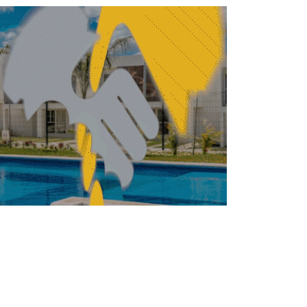
unificar la gestión
urbana
REBECA ROMERO
JUNIO 24, 2026
NISMO
URBANISMO
Crean Consejo de
Consulta del Agua para
atender retos hídricos
en CDMX
REDACCIÓN CENTRO URBANO
JUNIO 10, 2026