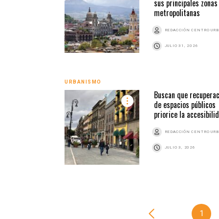
sus principales zonas
metropolitanas
REDACCIÓN CENTRO UR
JULIO 31, 2026
URBANISMO
Buscan que recuperac
de espacios públicos
priorice la accesibili
REDACCIÓN CENTRO UR
JULIO 3, 2026
1