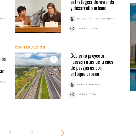
estrategias de vivienda
y desarrollo urbano
BANO
REDACCIÓN CENTRO URBANO
JULIO 21, 2026
CONSTRUCCIÓN
URBA
Gobierno proyecta
ión
nuevas rutas de trenes
de pasajeros con
dad
enfoque urbano
BANO
REBECA ROMERO
JULIO 1, 2026
2
3