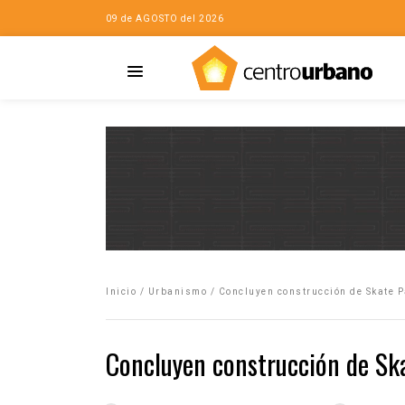
09 de AGOSTO del 2026
Casa
iudad…con Horacio
Inicio
/
Urbanismo
/
Concluyen construcción de Skate 
da
opía de la ciudad
Concluyen construcción de Sk
no
Mujeres
eres de la Casa