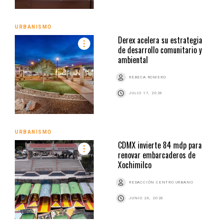
URBANISMO
Derex acelera su estrategia
de desarrollo comunitario y
ambiental
REBECA ROMERO
JULIO 17, 2026
URBANISMO
CDMX invierte 84 mdp para
renovar embarcaderos de
Xochimilco
REDACCIÓN CENTRO URBANO
JUNIO 26, 2026