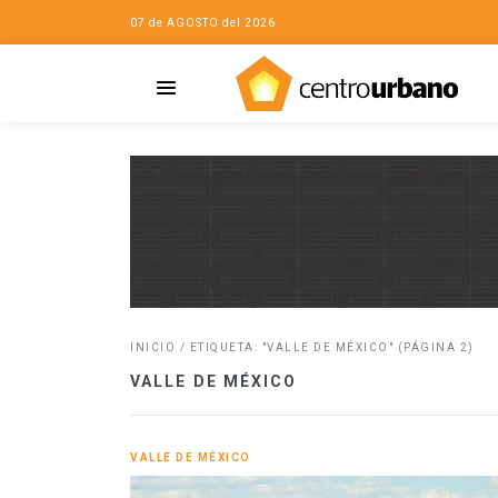
07 de AGOSTO del 2026
INICIO
/
ETIQUETA: "VALLE DE MÉXICO"
(PÁGINA 2)
Casa
iudad…con Horacio
VALLE DE MÉXICO
da
opía de la ciudad
no
VALLE DE MÉXICO
Mujeres
eres de la Casa