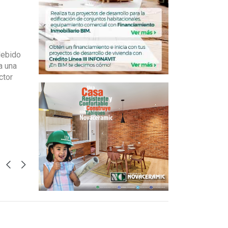
debido
a una
ctor