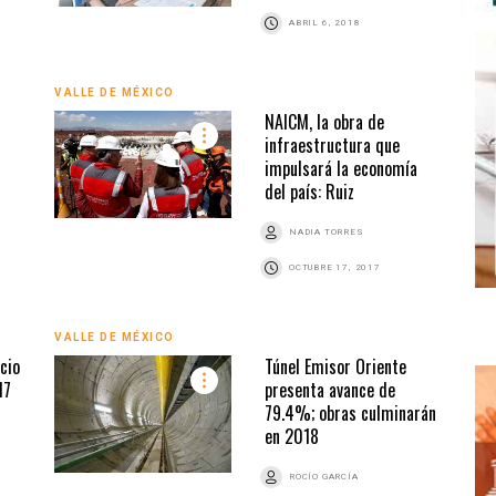
ABRIL 6, 2018
VALLE DE MÉXICO
NAICM, la obra de
infraestructura que
impulsará la economía
del país: Ruiz
NADIA TORRES
OCTUBRE 17, 2017
VALLE DE MÉXICO
cio
Túnel Emisor Oriente
17
presenta avance de
79.4%; obras culminarán
en 2018
ROCÍO GARCÍA