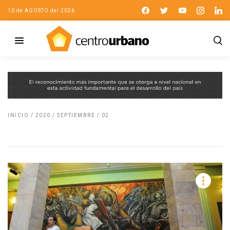
10 de AGOSTO del 2026
INICIO
/
2020
/
SEPTIEMBRE
/
02