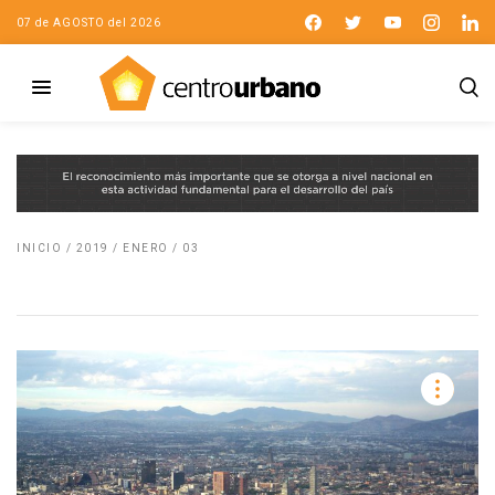
07 de AGOSTO del 2026
INICIO
/
2019
/
ENERO
/
03