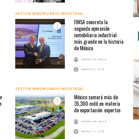
SECTOR INMOBILIARIO INDUSTRIAL
FINSA concreta la
segunda operación
n
inmobiliaria industrial
más grande en la historia
de México
JACKELINE VALLE
MARZO 31, 2023
SECTOR INMOBILIARIO INDUSTRIAL
or
México sumará más de
n
35,300 mdd en materia
de exportación: expertos
JACKELINE VALLE
MARZO 17, 2023