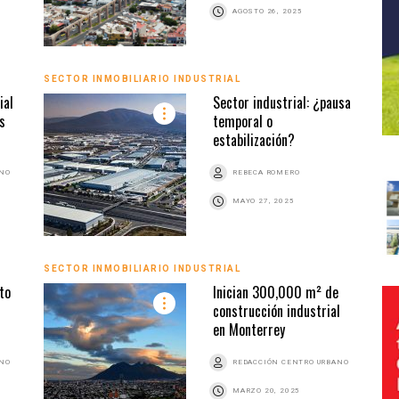
AGOSTO 26, 2025
SECTOR INMOBILIARIO INDUSTRIAL
ial
Sector industrial: ¿pausa
s
temporal o
estabilización?
ANO
REBECA ROMERO
MAYO 27, 2025
SECTOR INMOBILIARIO INDUSTRIAL
to
Inician 300,000 m² de
construcción industrial
en Monterrey
ANO
REDACCIÓN CENTRO URBANO
MARZO 20, 2025