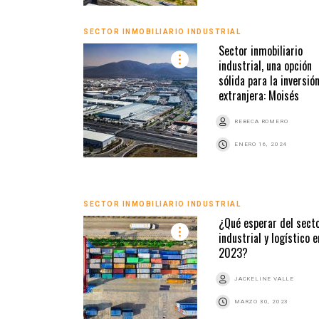
SECTOR INMOBILIARIO INDUSTRIAL
Sector inmobiliario
industrial, una opción
sólida para la inversió
extranjera: Moisés
REBECA ROMERO
ENERO 16, 2024
SECTOR INMOBILIARIO INDUSTRIAL
¿Qué esperar del sect
industrial y logístico e
2023?
JACKELINE VALLE
MARZO 30, 2023