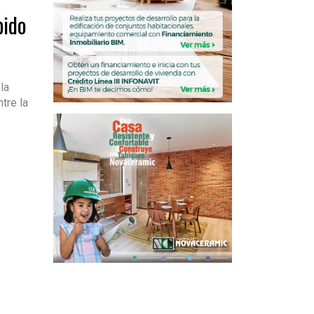
pido
la
tre la