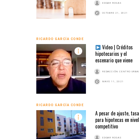
EDGAR ROSAS
OCTUBRE 21, 2021
RICARDO GARCÍA CONDE
Video | Créditos
hipotecarios y el
escenario que viene
REDACCIÓN CENTRO URB
MAYO 11, 2021
RICARDO GARCÍA CONDE
A pesar de ajuste, tas
para hipotecas en nivel
competitivo
EDGAR ROSAS