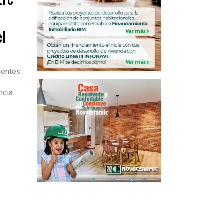
el
lientes
n
ncia