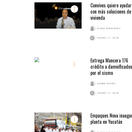
Convives quiere ayudar
con más soluciones de
vivienda
DIEGO RODRÍGUEZ
ENERO 17, 2018
Entrega Mancera 176
crédito a damnificado
por el sismo
EDGAR ROSAS
ENERO 17, 2018
Empaques Nova inaugu
planta en Yucatán