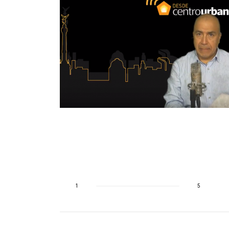
r hasta
pacidad de
1
5