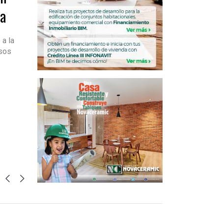
da
 a la
esos