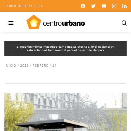
07 de AGOSTO del 2026
INICIO
/
2022
/
FEBRERO
/
24