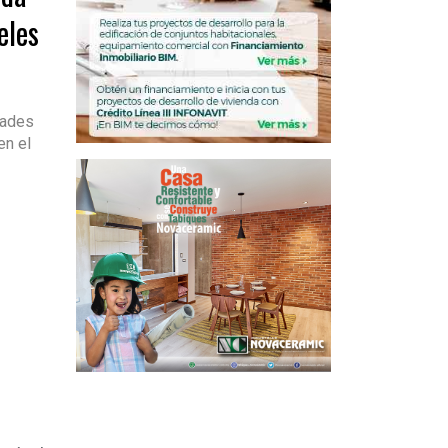
eles
dades
en el