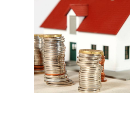
or del
ra”
V y
más
cado de