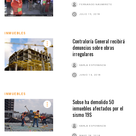
FERNANDO NAVARRETE
JULIO 19, 2018
INMUEBLES
Contraloría General recibirá
denuncias sobre obras
irregulares
KARLA ESPERANZA
JUNIO 14, 2018
INMUEBLES
Sobse ha demolido 50
inmuebles afectados por el
sismo 19S
KARLA ESPERANZA
MAYO 28, 2018