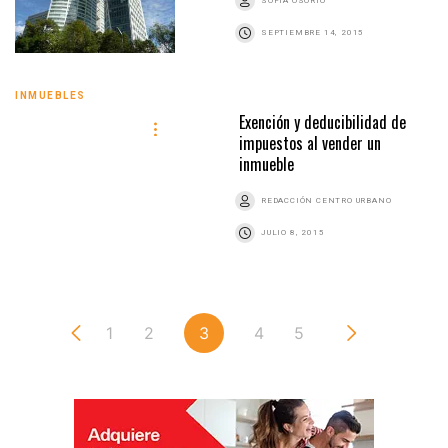
SOFIA OSORIO
SEPTIEMBRE 14, 2015
INMUEBLES
Exención y deducibilidad de
impuestos al vender un
inmueble
REDACCIÓN CENTRO URBANO
JULIO 8, 2015
1
2
3
4
5